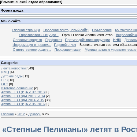
[
Ремонтненский отдел образования
]
Форма входа
Меню сайта
Главная страница
Новосная лента(новый сайт)
Объявления
Контактная и
Образовательные учре...
Органы опеки и попечительства
Всероссийск
Освоение средств
Профсоюз
Противодействие коррупции
ННШ
Дополни
Информация о прохож...
Годовой отчет
Воспитательная система образован
Ответственное родите...
Профориентация
Муниципальные управленческие 
Categories
Лента новостей
[349]
ИМЦ
[44]
Детские сады
[13]
ЕГЭ
[10]
ОГЭ
[0]
Итоговое сочинение
[2]
Архив ЕГЭ Г(И)А 2012-2013
[0]
Архив ЕГЭ Г(и)А 2013 -2014
[2]
Архив ЕГЭ Г(и)А 2014-2015
[38]
Архив ЕГЭ Г(И)А 2015-2016
[6]
Главная
»
2012
»
Декабрь
»
26
«Степные Пеликаны» летят в Рос